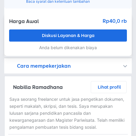
Baca syarat dan ketentuan tambahan
Rp40,0 rb
Harga Awal
Diskusi Layanan & Harga
Anda belum dikenakan biaya
Cara mempekerjakan
Kamu juga dapat menemukan freelancer dengan memasang lowongan pekerjaan di
Platform Fastwork adalah pihak perantara yang akan menyimpan uang pemberi kerja sebagai keamanan dan freelancer akan mendapatkan uang setelah pemberi kerja menyetujuinya.
Diskusi tentang Detail dan Ringkasan pekerjaan yang Anda inginkan dengan freelancer. Anda belum akan dikenakan biaya
Setuju untuk mempekerjakan dengan meminta penawaran dari freelancer. Periksa detail dan lakukan pembayaran untuk mulai bekerja.
Langkah 3: Freelancer mengirimkan hasil dan pemberi kerja menyetujui pekerjaan tersebut
Ketika freelancer menyerahkan pekerjaan akhir untuk menyelesaikan kontrak, pemberi kerja dapat memeriksanya terlebih dahulu. Pemberi kerja bisa memeriksa dan meminta untuk revisi atau menyetujui hasil tersebut sesuai kesepakatan.
Nabilla Ramadhana
Lihat profil
Saya seorang freelancer untuk jasa pengetikan dokumen,
seperti makalah, skripsi, dan tesis. Saya merupakan
lulusan sarjana pendidikan pancasila dan
kewarganegaraan dan Magister Pariwisata. Telah memiliki
pengalaman pembuatan tesis bidang sosial.