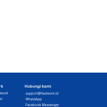
rk
Hubungi kami
twork
support@fastwork.id
an
WhatsApp
Facebook Messenger