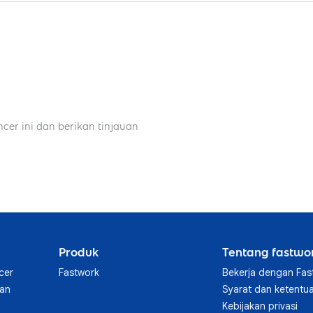
ncer ini dan berikan tinjauan
Produk
Tentang fastwo
cer
Fastwork
Bekerja dengan Fas
aan
Syarat dan ketentu
Kebijakan privasi