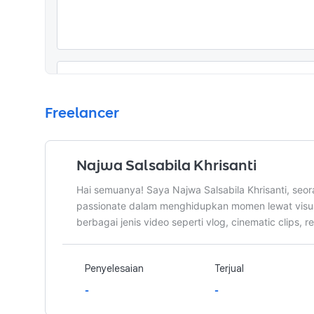
Cinematic Edit (Premium)
Waktu pengerjaan
5
hari
Jumlah Revisi
3 Berapa k
Freelancer
Editing cinematic dengan detail visual yang
lebih engaging.

Najwa Salsabila Khrisanti
(Revisi tidak termasuk perubahan konsep/vid
Hai semuanya! Saya Najwa Salsabila Khrisanti, seor
Apa yang akan diterima pemberi kerja
passionate dalam menghidupkan momen lewat visua
•
Cinematic Editing
berbagai jenis video seperti vlog, cinematic clips, 
•
Hasil video dengan Color Grading, Smooth tran
•
HD Export
Penyelesaian
Terjual
-
-