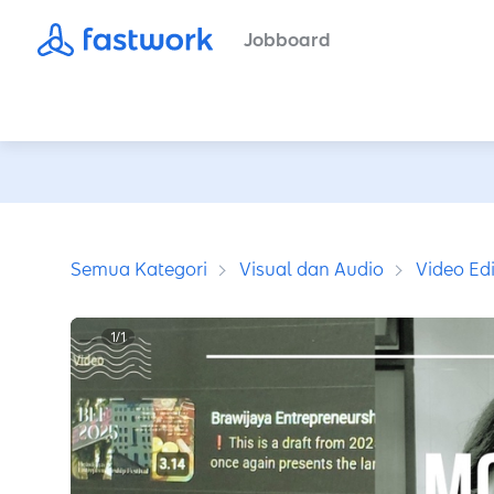
Jobboard
Semua Kategori
Visual dan Audio
Video Edi
1
/
1