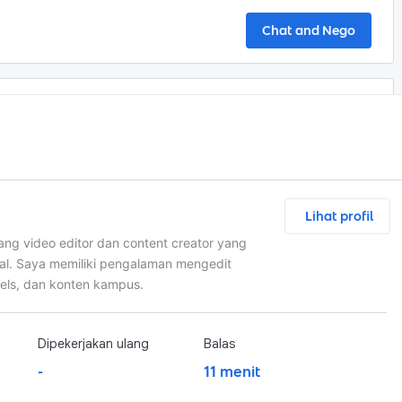
Chat and Nego
Rp250,0 rb
ali
 lebih menarik dan immersive untuk membuat video 
Lihat profil
eo secara keseluruhan.)
ang video editor dan content creator yang
l. Saya memiliki pengalaman mengedit
reels, dan konten kampus.
sition, dan Aesthetic
Dipekerjakan ulang
Balas
-
11 menit
Chat and Nego