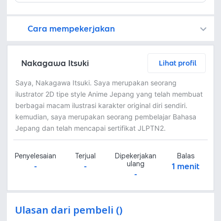
Cara mempekerjakan
Kamu juga dapat menemukan freelancer dengan memasang lowongan pekerjaan di
Platform Fastwork adalah pihak perantara yang akan menyimpan uang pemberi kerja sebagai keamanan dan freelancer akan mendapatkan uang setelah pemberi kerja menyetujuinya.
Diskusi tentang Detail dan Ringkasan pekerjaan yang Anda inginkan dengan freelancer. Anda belum akan dikenakan biaya
Setuju untuk mempekerjakan dengan meminta penawaran dari freelancer. Periksa detail dan lakukan pembayaran untuk mulai bekerja.
Langkah 3: Freelancer mengirimkan hasil dan pemberi kerja menyetujui pekerjaan tersebut
Ketika freelancer menyerahkan pekerjaan akhir untuk menyelesaikan kontrak, pemberi kerja dapat memeriksanya terlebih dahulu. Pemberi kerja bisa memeriksa dan meminta untuk revisi atau menyetujui hasil tersebut sesuai kesepakatan.
Nakagawa Itsuki
Lihat profil
Saya, Nakagawa Itsuki. Saya merupakan seorang
ilustrator 2D tipe style Anime Jepang yang telah membuat
berbagai macam ilustrasi karakter original diri sendiri.
kemudian, saya merupakan seorang pembelajar Bahasa
Jepang dan telah mencapai sertifikat JLPTN2.
Penyelesaian
Terjual
Dipekerjakan
Balas
ulang
-
-
1 menit
-
Ulasan dari pembeli ()