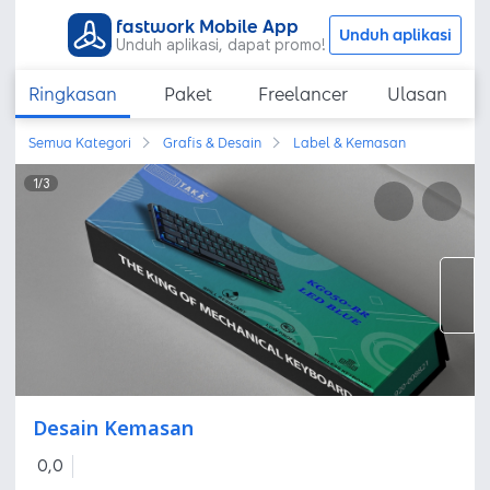
fastwork Mobile App
Unduh aplikasi
Unduh aplikasi, dapat promo!
Ringkasan
Paket
Freelancer
Ulasan
Semua Kategori
Grafis & Desain
Label & Kemasan
1
/
3
Desain Kemasan
0,0