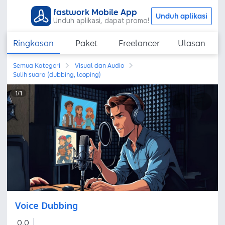
fastwork Mobile App
Unduh aplikasi
Unduh aplikasi, dapat promo!
Ringkasan
Paket
Freelancer
Ulasan
Semua Kategori
Visual dan Audio
Sulih suara (dubbing, looping)
1
/
1
Voice Dubbing
0,0