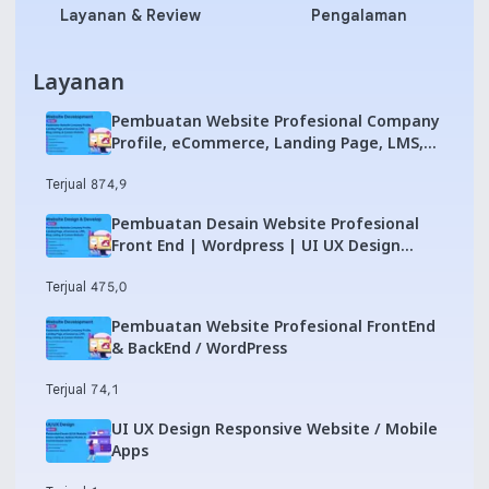
Layanan & Review
Pengalaman
Layanan
Pembuatan Website Profesional Company
Profile, eCommerce, Landing Page, LMS,
Blog, Custom Web
Terjual 87
4,9
Pembuatan Desain Website Profesional
Front End | Wordpress | UI UX Design
Figma
Terjual 47
5,0
Pembuatan Website Profesional FrontEnd
& BackEnd / WordPress
Terjual 7
4,1
UI UX Design Responsive Website / Mobile
Apps