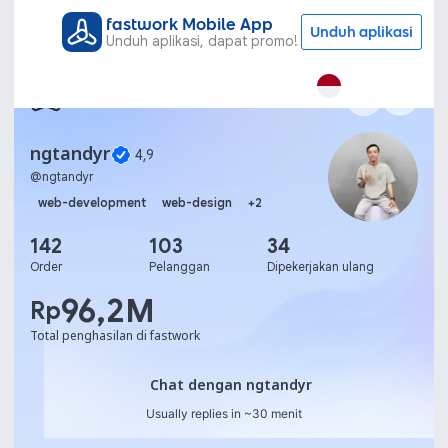
fastwork Mobile App
Unduh aplikasi
Unduh aplikasi, dapat promo!
ngtandyr
4,9
@
ngtandyr
web-development
web-design
+
2
142
103
34
Order
Pelanggan
Dipekerjakan ulang
96,2M
Rp
Total penghasilan di fastwork
Chat dengan ngtandyr
Chat dengan ngtandyr
Usually replies in ~30 menit