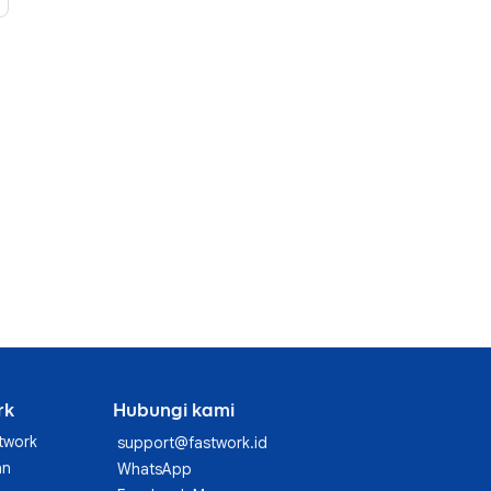
rk
Hubungi kami
twork
support@fastwork.id
an
WhatsApp