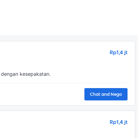
Rp1,4 jt
n dengan kesepakatan.
Chat and Nego
Rp1,4 jt