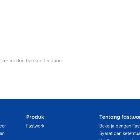
ncer ini dan berikan tinjauan
Produk
Tentang fastwo
cer
Fastwork
Bekerja dengan Fas
aan
Syarat dan ketentu