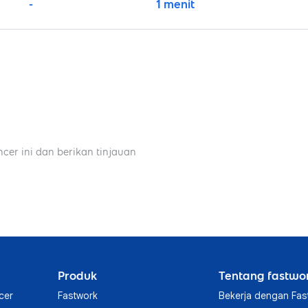
-
1 menit
ncer ini dan berikan tinjauan
Produk
Tentang fastwo
cer
Fastwork
Bekerja dengan Fas