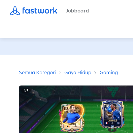
Jobboard
Semua Kategori
Gaya Hidup
Gaming
1
/
3