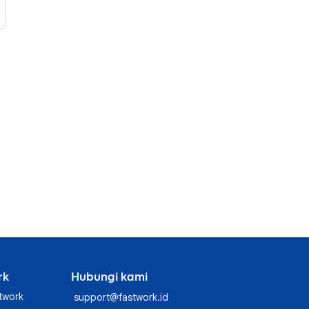
rk
Hubungi kami
twork
support@fastwork.id