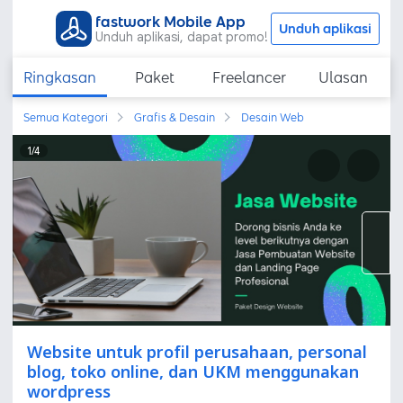
fastwork Mobile App
Unduh aplikasi
Unduh aplikasi, dapat promo!
Ringkasan
Paket
Freelancer
Ulasan
Semua Kategori
Grafis & Desain
Desain Web
1
/
4
Website untuk profil perusahaan, personal
blog, toko online, dan UKM menggunakan
wordpress