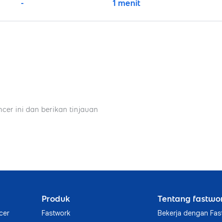
-
1 menit
ncer ini dan berikan tinjauan
Produk
Tentang fastwo
cer
Fastwork
Bekerja dengan Fas