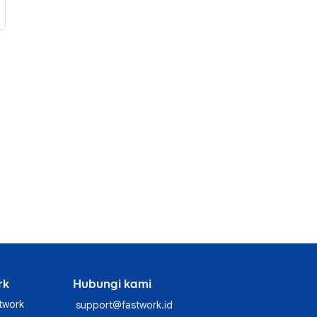
rk
Hubungi kami
twork
support@fastwork.id