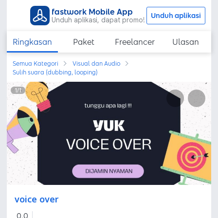
fastwork Mobile App
Unduh aplikasi
Unduh aplikasi, dapat promo!
Ringkasan
Paket
Freelancer
Ulasan
Semua Kategori
Visual dan Audio
Sulih suara (dubbing, looping)
1
/
1
voice over
0,0