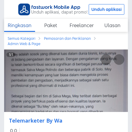
fastwork Mobile App
Unduh aplikasi
Unduh aplikasi, dapat promo!
Ringkasan
Paket
Freelancer
Ulasan
Semua Kategori
Pemasaran dan Periklanan
Admin Web & Page
1
/
1
Telemarketer By Wa
0,0