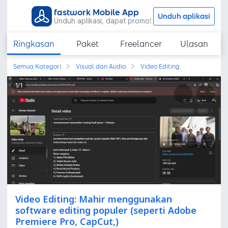
fastwork Mobile App
Unduh aplikasi
Unduh aplikasi, dapat promo!
Ringkasan
Paket
Freelancer
Ulasan
Semua Kategori
Visual dan Audio
Video Editing
1
/
1
Video Editing: Mahir menggunakan
software editing populer (seperti Adobe
Premiere Pro, CapCut,)