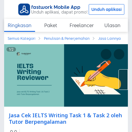
fastwork Mobile App
Unduh aplikasi
Unduh aplikasi, dapat promo!
Ringkasan
Paket
Freelancer
Ulasan
Semua Kategori
Penulisan & Penerjemahan
Jasa Lainnya
1
/
2
Jasa Cek IELTS Writing Task 1 & Task 2 oleh
Tutor Berpengalaman