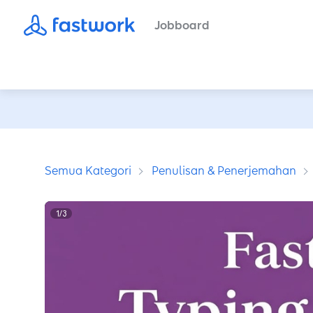
Jobboard
Semua Kategori
Penulisan & Penerjemahan
1
/
3