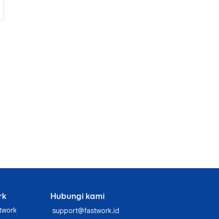
rk
Hubungi kami
twork
support@fastwork.id