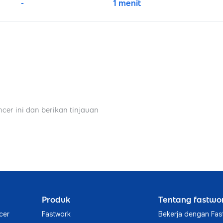
-
1 menit
ncer ini dan berikan tinjauan
Produk
Tentang fastwo
cer
Fastwork
Bekerja dengan Fas