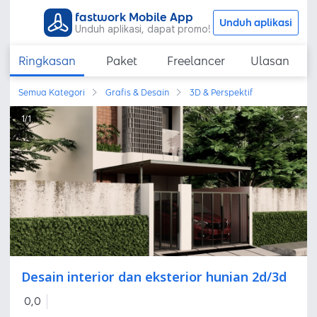
fastwork Mobile App
Unduh aplikasi
Unduh aplikasi, dapat promo!
Ringkasan
Paket
Freelancer
Ulasan
Semua Kategori
Grafis & Desain
3D & Perspektif
1
/
1
Desain interior dan eksterior hunian 2d/3d
0,0