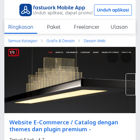
fastwork Mobile App
Unduh aplikasi
Unduh aplikasi, dapat promo!
Ringkasan
Paket
Freelancer
Ulasan
Semua Kategori
Grafis & Desain
Desain Web
1
/
9
Website E-Commerce / Catalog dengan
themes dan plugin premium -