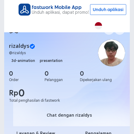
fastwork Mobile App
Unduh aplikasi
Unduh aplikasi, dapat promo!
rizaldys
@
rizaldys
3d-animation
presentation
0
0
0
Order
Pelanggan
Dipekerjakan ulang
0
Rp
Total penghasilan di fastwork
Chat dengan rizaldys
Chat dengan rizaldys
Layanan & Review
Pengalaman