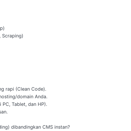
)

 Scraping)

g rapi (Clean Code).

osting/domain Anda.

PC, Tablet, dan HP).

an.

ng) dibandingkan CMS instan?
