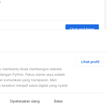
)
Chat and Nego
Rp4,0 jt
kali
Lihat profil
min, atau Web App khusus. Dilengkapi database, 
siap membantu Anda membangun website
 sesuai alur bisnis Anda (Full-Stack).
si dengan Python. Fokus utama saya adalah
an komunikasi yang transparan. Mari
tersebut menjadi solusi digital yang nyata!
si .com / .cloud / .site)
Dipekerjakan ulang
Balas