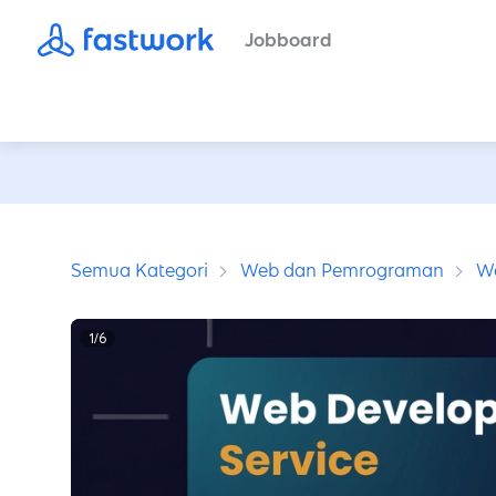
Jobboard
Semua Kategori
Web dan Pemrograman
W
1
/
6