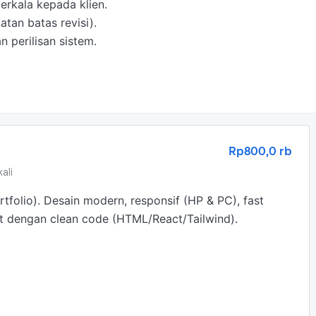
rkala kepada klien.

tan batas revisi).

n perilisan sistem.
Rp800,0 rb
ali
olio). Desain modern, responsif (HP & PC), fast 
t dengan clean code (HTML/React/Tailwind).