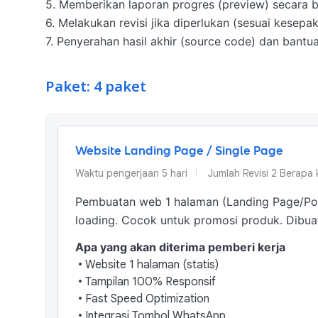
5. Memberikan laporan progres (preview) secara be
6. Melakukan revisi jika diperlukan (sesuai kesepaka
7. Penyerahan hasil akhir (source code) dan bantua
Paket: 4 paket
Website Landing Page / Single Page
Waktu pengerjaan
5
hari
Jumlah Revisi
2 Berapa k
Pembuatan web 1 halaman (Landing Page/Portf
loading. Cocok untuk promosi produk. Dibua
Apa yang akan diterima pemberi kerja
•
Website 1 halaman (statis)
•
Tampilan 100% Responsif
•
Fast Speed Optimization
•
Integrasi Tombol WhatsApp