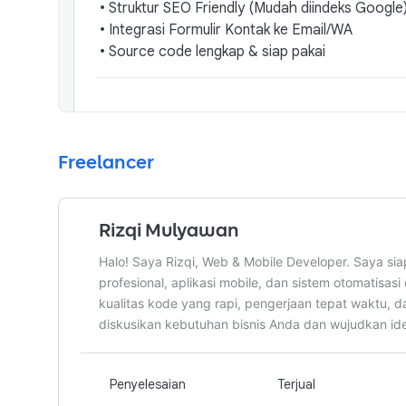
•
Struktur SEO Friendly (Mudah diindeks Google
•
Integrasi Formulir Kontak ke Email/WA
•
Source code lengkap & siap pakai
Freelancer
Web App / E-Commerce
Waktu pengerjaan
15
hari
Jumlah Revisi
5 Berapa 
Rizqi Mulyawan
Sistem kompleks: Toko Online, Dashboard Ad
Halo! Saya Rizqi, Web & Mobile Developer. Saya 
panel kontrol, integrasi API, dan fitur dinamis
profesional, aplikasi mobile, dan sistem otomatisa
kualitas kode yang rapi, pengerjaan tepat waktu, d
Apa yang akan diterima pemberi kerja
diskusikan kebutuhan bisnis Anda dan wujudkan ide 
•
Sistem Full-Stack (Frontend & Backend)
•
Gratis Hosting & Domain 1 Tahun (Khusus eksten
•
Database terstruktur
Penyelesaian
Terjual
•
Halaman Panel Admin untuk kelola data