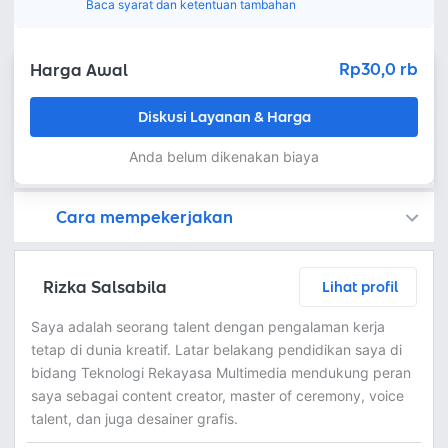
Baca syarat dan ketentuan tambahan
Rp30,0 rb
Harga Awal
Diskusi Layanan & Harga
Anda belum dikenakan biaya
Cara mempekerjakan
Kamu juga dapat menemukan freelancer dengan memasang lowongan pekerjaan di
Platform Fastwork adalah pihak perantara yang akan menyimpan uang pemberi kerja sebagai keamanan dan freelancer akan mendapatkan uang setelah pemberi kerja menyetujuinya.
Diskusi tentang Detail dan Ringkasan pekerjaan yang Anda inginkan dengan freelancer. Anda belum akan dikenakan biaya
Setuju untuk mempekerjakan dengan meminta penawaran dari freelancer. Periksa detail dan lakukan pembayaran untuk mulai bekerja.
Langkah 3: Freelancer mengirimkan hasil dan pemberi kerja menyetujui pekerjaan tersebut
Ketika freelancer menyerahkan pekerjaan akhir untuk menyelesaikan kontrak, pemberi kerja dapat memeriksanya terlebih dahulu. Pemberi kerja bisa memeriksa dan meminta untuk revisi atau menyetujui hasil tersebut sesuai kesepakatan.
Rizka Salsabila
Lihat profil
Saya adalah seorang talent dengan pengalaman kerja
tetap di dunia kreatif. Latar belakang pendidikan saya di
bidang Teknologi Rekayasa Multimedia mendukung peran
saya sebagai content creator, master of ceremony, voice
talent, dan juga desainer grafis.