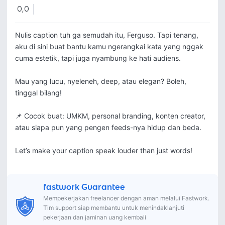
0,0
Nulis caption tuh ga semudah itu, Ferguso. Tapi tenang, 
aku di sini buat bantu kamu ngerangkai kata yang nggak 
cuma estetik, tapi juga nyambung ke hati audiens.

Mau yang lucu, nyeleneh, deep, atau elegan? Boleh, 
tinggal bilang!

📌 Cocok buat: UMKM, personal branding, konten creator, 
atau siapa pun yang pengen feeds-nya hidup dan beda.

Let’s make your caption speak louder than just words!
fastwork Guarantee
Mempekerjakan freelancer dengan aman melalui Fastwork.
Tim support siap membantu untuk menindaklanjuti
pekerjaan dan jaminan uang kembali