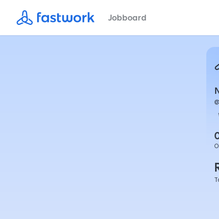
Jobboard
O
T