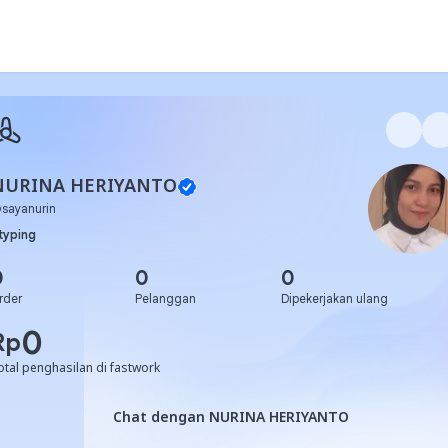
NURINA HERIYANTO
@
sayanurin
typing
0
0
0
rder
Pelanggan
Dipekerjakan ulang
0
Rp
otal penghasilan di fastwork
Chat dengan NURINA HERIY
Chat dengan NURINA HERIYANTO