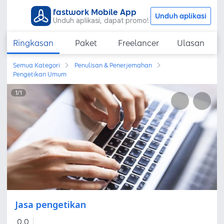
fastwork Mobile App
Unduh aplikasi
Unduh aplikasi, dapat promo!
Ringkasan
Paket
Freelancer
Ulasan
Semua Kategori
Penulisan & Penerjemahan
Pengetikan Umum
1
/
1
Jasa pengetikan
0,0