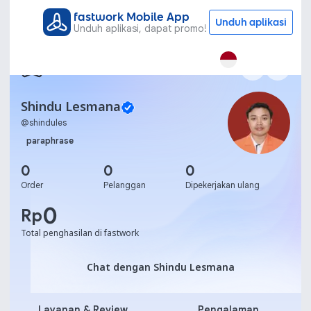
fastwork Mobile App
Unduh aplikasi
Unduh aplikasi, dapat promo!
Shindu Lesmana
@
shindules
paraphrase
0
0
0
Order
Pelanggan
Dipekerjakan ulang
0
Rp
Total penghasilan di fastwork
Chat dengan Shindu Lesm
Chat dengan Shindu Lesmana
Layanan & Review
Pengalaman