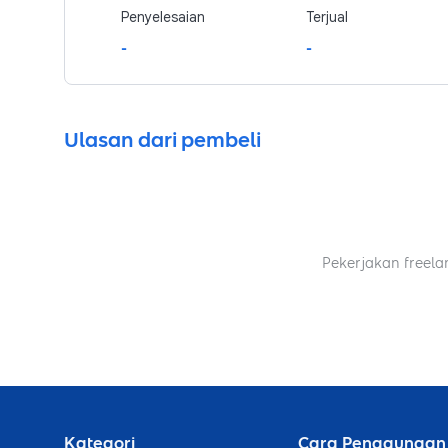
Penyelesaian
Terjual
-
-
Ulasan dari pembeli
Pekerjakan freela
Kategori
Cara Penggunaan