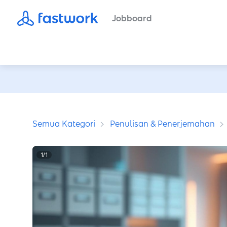
Jobboard
Semua Kategori
Penulisan & Penerjemahan
1
/
1