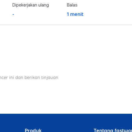
Dipekerjakan ulang
Balas
-
1 menit
ncer ini dan berikan tinjauan
Produk
Tentang fastwo