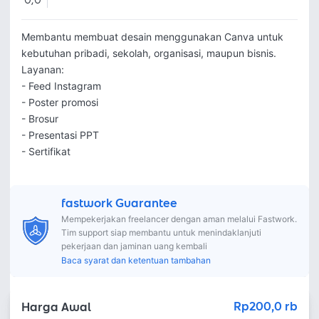
0,0
Membantu membuat desain menggunakan Canva untuk 
kebutuhan pribadi, sekolah, organisasi, maupun bisnis.

Layanan:

- Feed Instagram

- Poster promosi

- Brosur

- Presentasi PPT

- Sertifikat
fastwork Guarantee
Mempekerjakan freelancer dengan aman melalui Fastwork.
Tim support siap membantu untuk menindaklanjuti
pekerjaan dan jaminan uang kembali
Baca syarat dan ketentuan tambahan
Rp200,0 rb
Harga Awal