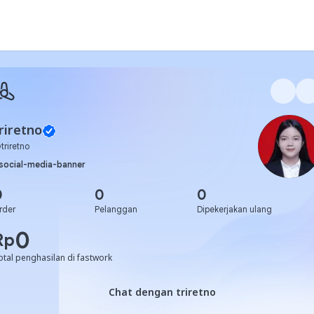
riretno
@
triretno
social-media-banner
0
0
0
rder
Pelanggan
Dipekerjakan ulang
0
Rp
otal penghasilan di fastwork
Chat dengan triretno
Chat dengan triretno