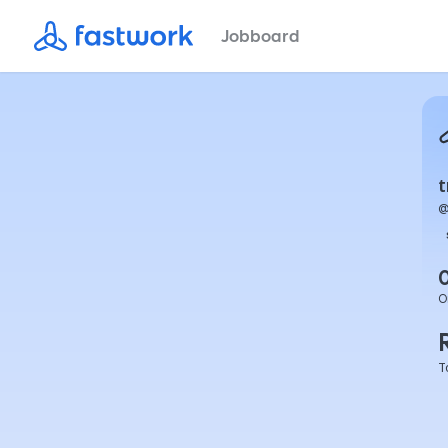
Jobboard
t
O
T