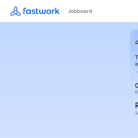
Jobboard
T
O
T