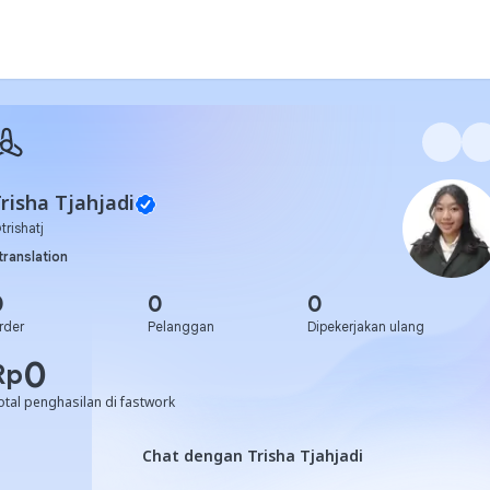
risha Tjahjadi
@
trishatj
translation
0
0
0
rder
Pelanggan
Dipekerjakan ulang
0
Rp
otal penghasilan di fastwork
Chat dengan Trisha Tjahjadi
Chat dengan Trisha Tjahjadi