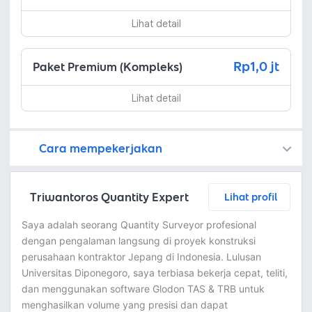
Lihat detail
Rp1,0 jt
Paket Premium (Kompleks)
Lihat detail
Cara mempekerjakan
Kamu juga dapat menemukan freelancer dengan memasang lowongan pekerjaan di
Platform Fastwork adalah pihak perantara yang akan menyimpan uang pemberi kerja sebagai keamanan dan freelancer akan mendapatkan uang setelah pemberi kerja menyetujuinya.
Diskusi tentang Detail dan Ringkasan pekerjaan yang Anda inginkan dengan freelancer. Anda belum akan dikenakan biaya
Setuju untuk mempekerjakan dengan meminta penawaran dari freelancer. Periksa detail dan lakukan pembayaran untuk mulai bekerja.
Langkah 3: Freelancer mengirimkan hasil dan pemberi kerja menyetujui pekerjaan tersebut
Ketika freelancer menyerahkan pekerjaan akhir untuk menyelesaikan kontrak, pemberi kerja dapat memeriksanya terlebih dahulu. Pemberi kerja bisa memeriksa dan meminta untuk revisi atau menyetujui hasil tersebut sesuai kesepakatan.
Triwantoros Quantity Expert
Lihat profil
Saya adalah seorang Quantity Surveyor profesional
dengan pengalaman langsung di proyek konstruksi
perusahaan kontraktor Jepang di Indonesia. Lulusan
Universitas Diponegoro, saya terbiasa bekerja cepat, teliti,
dan menggunakan software Glodon TAS & TRB untuk
menghasilkan volume yang presisi dan dapat