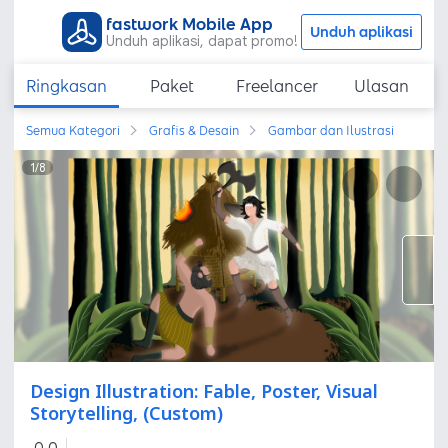
fastwork Mobile App
Unduh aplikasi
Unduh aplikasi, dapat promo!
Ringkasan
Paket
Freelancer
Ulasan
Semua Kategori
Grafis & Desain
Gambar dan Ilustrasi
1
/
8
Design Illustration: Fable, Poster, Visual
Storytelling, (Custom)