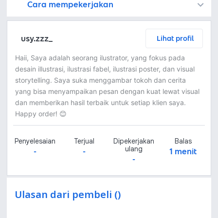
Cara mempekerjakan
Kamu juga dapat menemukan freelancer dengan memasang lowongan pekerjaan di
Platform Fastwork adalah pihak perantara yang akan menyimpan uang pemberi kerja sebagai keamanan dan freelancer akan mendapatkan uang setelah pemberi kerja menyetujuinya.
Diskusi tentang Detail dan Ringkasan pekerjaan yang Anda inginkan dengan freelancer. Anda belum akan dikenakan biaya
Setuju untuk mempekerjakan dengan meminta penawaran dari freelancer. Periksa detail dan lakukan pembayaran untuk mulai bekerja.
Langkah 3: Freelancer mengirimkan hasil dan pemberi kerja menyetujui pekerjaan tersebut
Ketika freelancer menyerahkan pekerjaan akhir untuk menyelesaikan kontrak, pemberi kerja dapat memeriksanya terlebih dahulu. Pemberi kerja bisa memeriksa dan meminta untuk revisi atau menyetujui hasil tersebut sesuai kesepakatan.
usy.zzz_
Lihat profil
Haii, Saya adalah seorang ilustrator, yang fokus pada
desain illustrasi, ilustrasi fabel, ilustrasi poster, dan visual
storytelling. Saya suka menggambar tokoh dan cerita
yang bisa menyampaikan pesan dengan kuat lewat visual
dan memberikan hasil terbaik untuk setiap klien saya.
Happy order! 😊
Penyelesaian
Terjual
Dipekerjakan
Balas
ulang
-
-
1 menit
-
Ulasan dari pembeli ()