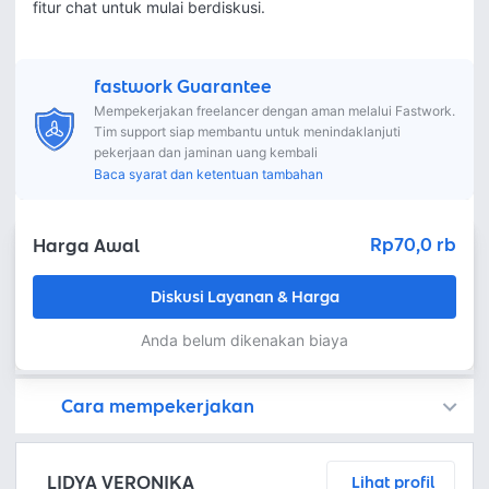
fitur chat untuk mulai berdiskusi.
fastwork Guarantee
Mempekerjakan freelancer dengan aman melalui Fastwork.
Tim support siap membantu untuk menindaklanjuti
pekerjaan dan jaminan uang kembali
Baca syarat dan ketentuan tambahan
Rp70,0 rb
Harga Awal
Diskusi Layanan & Harga
Anda belum dikenakan biaya
Cara mempekerjakan
Kamu juga dapat menemukan freelancer dengan memasang lowongan pekerjaan di
Platform Fastwork adalah pihak perantara yang akan menyimpan uang pemberi kerja sebagai keamanan dan freelancer akan mendapatkan uang setelah pemberi kerja menyetujuinya.
Diskusi tentang Detail dan Ringkasan pekerjaan yang Anda inginkan dengan freelancer. Anda belum akan dikenakan biaya
Setuju untuk mempekerjakan dengan meminta penawaran dari freelancer. Periksa detail dan lakukan pembayaran untuk mulai bekerja.
Langkah 3: Freelancer mengirimkan hasil dan pemberi kerja menyetujui pekerjaan tersebut
Ketika freelancer menyerahkan pekerjaan akhir untuk menyelesaikan kontrak, pemberi kerja dapat memeriksanya terlebih dahulu. Pemberi kerja bisa memeriksa dan meminta untuk revisi atau menyetujui hasil tersebut sesuai kesepakatan.
LIDYA VERONIKA
Lihat profil