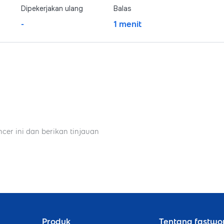
Dipekerjakan ulang
Balas
-
1 menit
ncer ini dan berikan tinjauan
Produk
Tentang fastwo