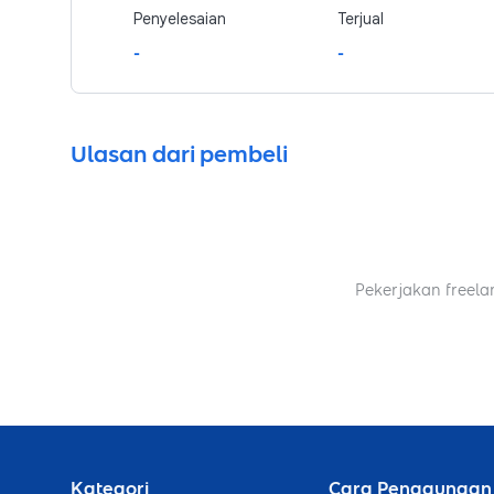
Penyelesaian
Terjual
-
-
Ulasan dari pembeli
Pekerjakan freela
Kategori
Cara Penggunaan