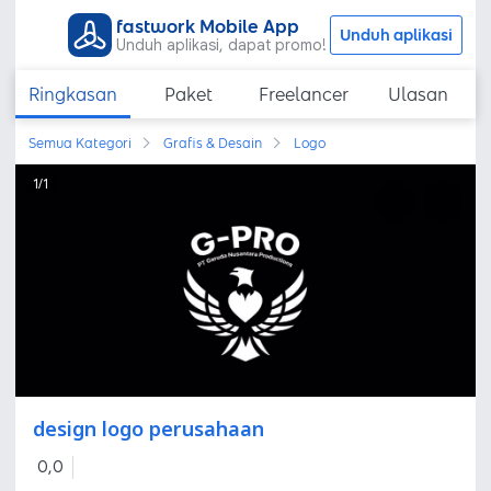
fastwork Mobile App
Unduh aplikasi
Unduh aplikasi, dapat promo!
Ringkasan
Paket
Freelancer
Ulasan
Semua Kategori
Grafis & Desain
Logo
1
/
1
design logo perusahaan
0,0