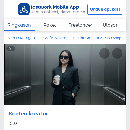
fastwork Mobile App
Unduh aplikasi
Unduh aplikasi, dapat promo!
Ringkasan
Paket
Freelancer
Ulasan
Semua Kategori
Grafis & Desain
Edit Gambar & Photoshop
1
/
1
Konten kreator
0,0