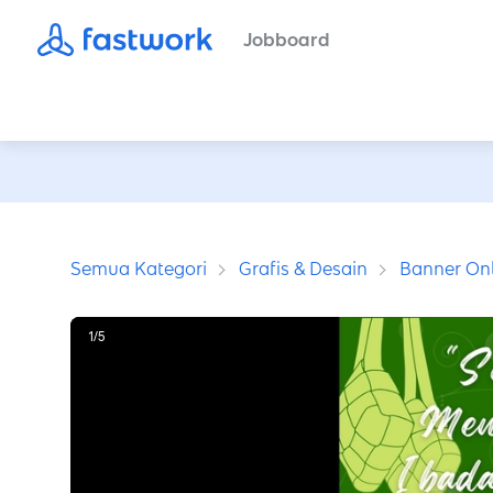
Jobboard
Semua Kategori
Grafis & Desain
Banner Onl
1
/
5