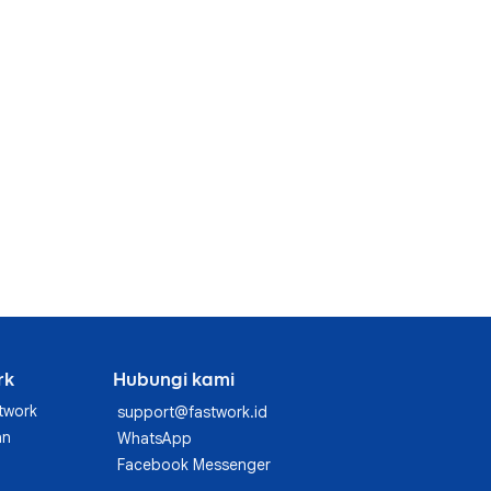
rk
Hubungi kami
twork
support@fastwork.id
an
WhatsApp
Facebook Messenger