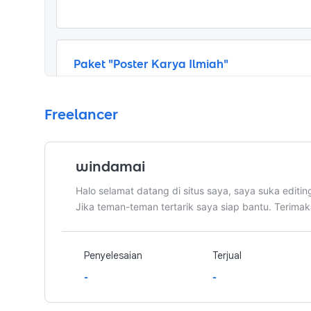
Paket "Poster Karya Ilmiah"
Waktu pengerjaan
4
hari
Freelancer
File desain bisa dalam bentuk (JPEG, PDF, PN
client menginginkannya. Intinya saya akan 
dibutuhkan client.

windamai
Untuk Paket "Poster Karya Ilmiah" sendiri sa
Halo selamat datang di situs saya, saya suka editing
tingkat kesulitannya. Untuk harganya saya r
Jika teman-teman tertarik saya siap bantu. Terimak
yaitu sekitar Rp. 50.000-150.000 tergantung 
Penyelesaian
Terjual
-
-