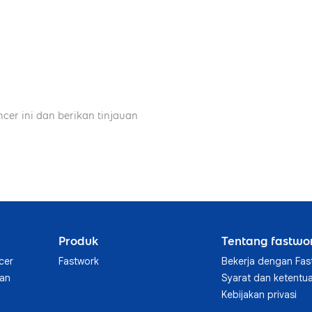
ncer ini dan berikan tinjauan
Produk
Tentang fastwo
cer
Fastwork
Bekerja dengan Fas
aan
Syarat dan ketentu
Kebijakan privasi