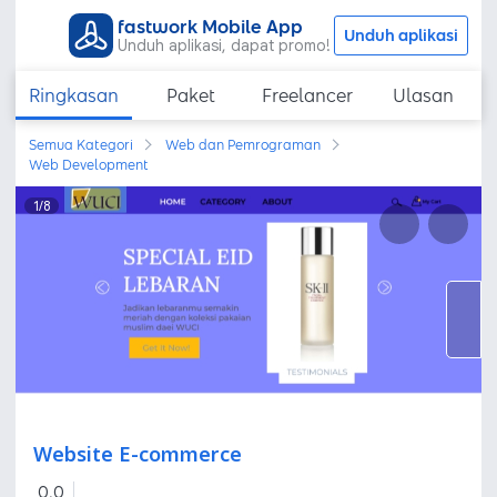
fastwork Mobile App
Unduh aplikasi
Unduh aplikasi, dapat promo!
Ringkasan
Paket
Freelancer
Ulasan
Semua Kategori
Web dan Pemrograman
Web Development
1
/
8
Website E-commerce
0,0