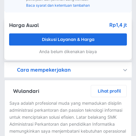
Baca syarat dan ketentuan tambahan
Rp1,4 jt
Harga Awal
Diskusi Layanan & Harga
Anda belum dikenakan biaya
Cara mempekerjakan
Kamu juga dapat menemukan freelancer dengan memasang lowongan pekerjaan di
Platform Fastwork adalah pihak perantara yang akan menyimpan uang pemberi kerja sebagai keamanan dan freelancer akan mendapatkan uang setelah pemberi kerja menyetujuinya.
Diskusi tentang Detail dan Ringkasan pekerjaan yang Anda inginkan dengan freelancer. Anda belum akan dikenakan biaya
Setuju untuk mempekerjakan dengan meminta penawaran dari freelancer. Periksa detail dan lakukan pembayaran untuk mulai bekerja.
Langkah 3: Freelancer mengirimkan hasil dan pemberi kerja menyetujui pekerjaan tersebut
Ketika freelancer menyerahkan pekerjaan akhir untuk menyelesaikan kontrak, pemberi kerja dapat memeriksanya terlebih dahulu. Pemberi kerja bisa memeriksa dan meminta untuk revisi atau menyetujui hasil tersebut sesuai kesepakatan.
Wulandari
Lihat profil
Saya adalah profesional muda yang memadukan disiplin
administrasi perkantoran dan passion teknologi informasi
untuk menciptakan solusi efisien. Latar belakang SMK
Administrasi Perkantoran dan pendidikan Informatika
memungkinkan saya menjembatani kebutuhan operasional