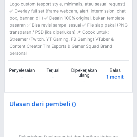
Logo custom (esport style, minimalis, atau sesuai request)
✅ Overlay full set (frame webcam, alert, intermission, chat
box, banner, dll.) ✅ Desain 100% original, bukan template
pasaran ✅ Bisa revisi sampai sesuai ✅ File siap pakai (PNG
transparan / PSD jika diperlukan) 📌 Cocok untuk:
Streamer (Twitch, YT Gaming, FB Gaming) VTuber &
Content Creator Tim Esports & Gamer Squad Brand
personal
Penyelesaian
Terjual
Dipekerjakan
Balas
ulang
-
-
1 menit
-
Ulasan dari pembeli ()