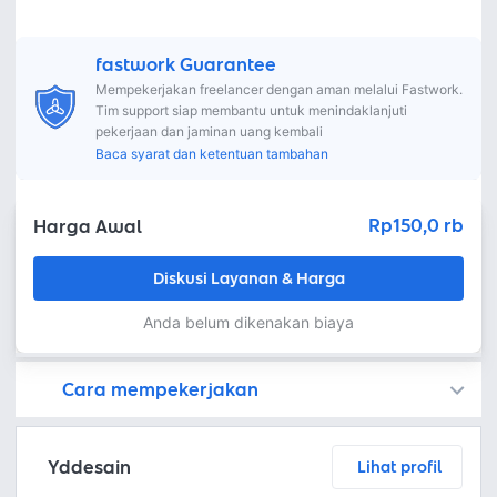
fastwork Guarantee
Mempekerjakan freelancer dengan aman melalui Fastwork.
Tim support siap membantu untuk menindaklanjuti
pekerjaan dan jaminan uang kembali
Baca syarat dan ketentuan tambahan
Rp150,0 rb
Harga Awal
Diskusi Layanan & Harga
Anda belum dikenakan biaya
Cara mempekerjakan
Kamu juga dapat menemukan freelancer dengan memasang lowongan pekerjaan di
Platform Fastwork adalah pihak perantara yang akan menyimpan uang pemberi kerja sebagai keamanan dan freelancer akan mendapatkan uang setelah pemberi kerja menyetujuinya.
Diskusi tentang Detail dan Ringkasan pekerjaan yang Anda inginkan dengan freelancer. Anda belum akan dikenakan biaya
Setuju untuk mempekerjakan dengan meminta penawaran dari freelancer. Periksa detail dan lakukan pembayaran untuk mulai bekerja.
Langkah 3: Freelancer mengirimkan hasil dan pemberi kerja menyetujui pekerjaan tersebut
Ketika freelancer menyerahkan pekerjaan akhir untuk menyelesaikan kontrak, pemberi kerja dapat memeriksanya terlebih dahulu. Pemberi kerja bisa memeriksa dan meminta untuk revisi atau menyetujui hasil tersebut sesuai kesepakatan.
Yddesain
Lihat profil