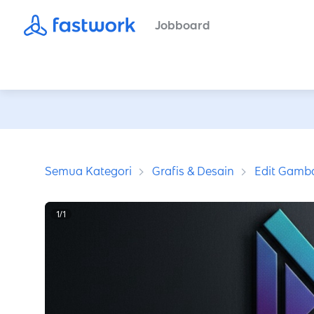
Jobboard
Semua Kategori
Grafis & Desain
Edit Gamb
1
/
1