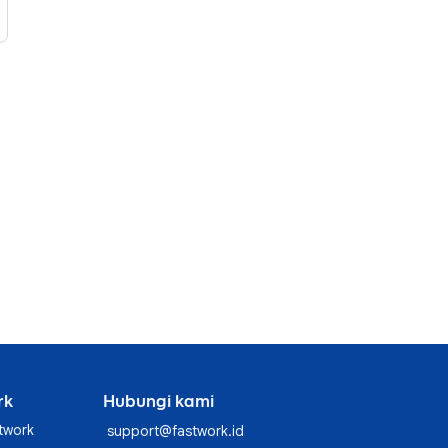
rk
Hubungi kami
twork
support@fastwork.id