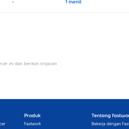
-
1 menit
ncer ini dan berikan tinjauan
Produk
Tentang fastwo
cer
Fastwork
Bekerja dengan Fas