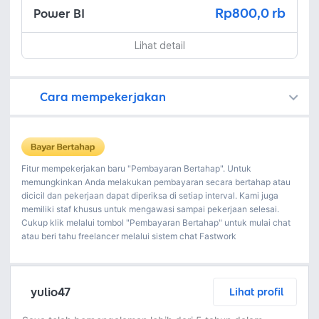
Rp800,0 rb
Power BI
Lihat detail
Cara mempekerjakan
Kamu juga dapat menemukan freelancer dengan memasang lowongan pekerjaan di
Platform Fastwork adalah pihak perantara yang akan menyimpan uang pemberi kerja sebagai keamanan dan freelancer akan mendapatkan uang setelah pemberi kerja menyetujuinya.
Diskusi tentang Detail dan Ringkasan pekerjaan yang Anda inginkan dengan freelancer. Anda belum akan dikenakan biaya
Setuju untuk mempekerjakan dengan meminta penawaran dari freelancer. Periksa detail dan lakukan pembayaran untuk mulai bekerja.
Langkah 3: Freelancer mengirimkan hasil dan pemberi kerja menyetujui pekerjaan tersebut
Ketika freelancer menyerahkan pekerjaan akhir untuk menyelesaikan kontrak, pemberi kerja dapat memeriksanya terlebih dahulu. Pemberi kerja bisa memeriksa dan meminta untuk revisi atau menyetujui hasil tersebut sesuai kesepakatan.
Fitur mempekerjakan baru "Pembayaran Bertahap". Untuk
memungkinkan Anda melakukan pembayaran secara bertahap atau
dicicil dan pekerjaan dapat diperiksa di setiap interval. Kami juga
memiliki staf khusus untuk mengawasi sampai pekerjaan selesai.
Cukup klik melalui tombol "Pembayaran Bertahap" untuk mulai chat
atau beri tahu freelancer melalui sistem chat Fastwork
yulio47
Lihat profil