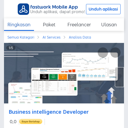
fastwork Mobile App
Unduh aplikasi
Unduh aplikasi, dapat promo!
Ringkasan
Paket
Freelancer
Ulasan
Semua Kategori
AI Services
Analisis Data
1
/
5
Business intelligence Developer
0,0