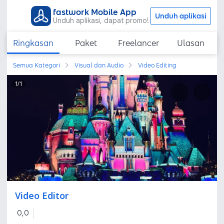
fastwork Mobile App
Unduh aplikasi
Unduh aplikasi, dapat promo!
Ringkasan
Paket
Freelancer
Ulasan
Semua Kategori
Visual dan Audio
Video Editing
1
/
1
Video Editor
0,0