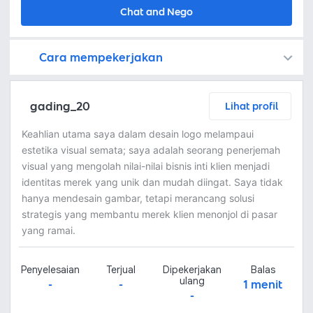
Chat and Nego
Cara mempekerjakan
Kamu juga dapat menemukan freelancer dengan memasang lowongan pekerjaan di
Platform Fastwork adalah pihak perantara yang akan menyimpan uang pemberi kerja sebagai keamanan dan freelancer akan mendapatkan uang setelah pemberi kerja menyetujuinya.
Diskusi tentang Detail dan Ringkasan pekerjaan yang Anda inginkan dengan freelancer. Anda belum akan dikenakan biaya
Setuju untuk mempekerjakan dengan meminta penawaran dari freelancer. Periksa detail dan lakukan pembayaran untuk mulai bekerja.
Langkah 3: Freelancer mengirimkan hasil dan pemberi kerja menyetujui pekerjaan tersebut
Ketika freelancer menyerahkan pekerjaan akhir untuk menyelesaikan kontrak, pemberi kerja dapat memeriksanya terlebih dahulu. Pemberi kerja bisa memeriksa dan meminta untuk revisi atau menyetujui hasil tersebut sesuai kesepakatan.
gading_20
Lihat profil
Keahlian utama saya dalam desain logo melampaui
estetika visual semata; saya adalah seorang penerjemah
visual yang mengolah nilai-nilai bisnis inti klien menjadi
identitas merek yang unik dan mudah diingat. Saya tidak
hanya mendesain gambar, tetapi merancang solusi
strategis yang membantu merek klien menonjol di pasar
yang ramai.
Penyelesaian
Terjual
Dipekerjakan
Balas
ulang
-
-
1 menit
-