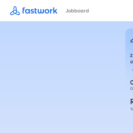
Jobboard
O
T