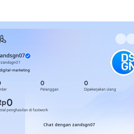
zandsgn07
@
zandsgn07
digital-marketing
0
0
0
rder
Pelanggan
Dipekerjakan ulang
0
Rp
otal penghasilan di fastwork
Chat dengan zandsgn07
Chat dengan zandsgn07