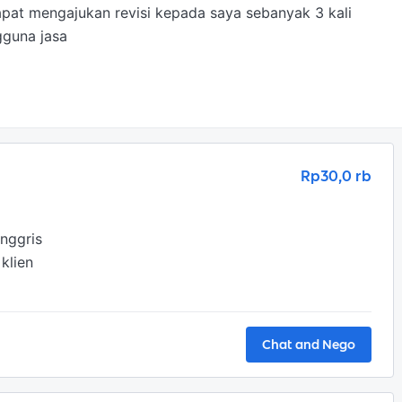
at mengajukan revisi kepada saya sebanyak 3 kali

gguna jasa
Rp30,0 rb
nggris

lien

Chat and Nego