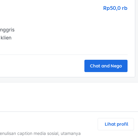
Rp50,0 rb
nggris

lien

Chat and Nego
Lihat profil
nulisan caption media sosial, utamanya