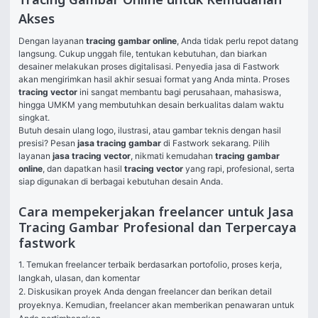
Tracing Gambar Online untuk Kemudahan
Akses
Dengan layanan 
tracing gambar online
, Anda tidak perlu repot datang 
langsung. Cukup unggah file, tentukan kebutuhan, dan biarkan 
desainer melakukan proses digitalisasi. Penyedia jasa di Fastwork 
akan mengirimkan hasil akhir sesuai format yang Anda minta. Proses 
tracing vector
 ini sangat membantu bagi perusahaan, mahasiswa, 
hingga UMKM yang membutuhkan desain berkualitas dalam waktu 
singkat.
Butuh desain ulang logo, ilustrasi, atau gambar teknis dengan hasil 
presisi? Pesan 
jasa tracing gambar
 di Fastwork sekarang. Pilih 
layanan 
jasa tracing vector
, nikmati kemudahan 
tracing gambar 
online
, dan dapatkan hasil 
tracing vector
 yang rapi, profesional, serta 
siap digunakan di berbagai kebutuhan desain Anda.
Cara mempekerjakan freelancer untuk Jasa
Tracing Gambar Profesional dan Terpercaya
fastwork
1. Temukan freelancer terbaik berdasarkan portofolio, proses kerja, 
langkah, ulasan, dan komentar

2. Diskusikan proyek Anda dengan freelancer dan berikan detail 
proyeknya. Kemudian, freelancer akan memberikan penawaran untuk 