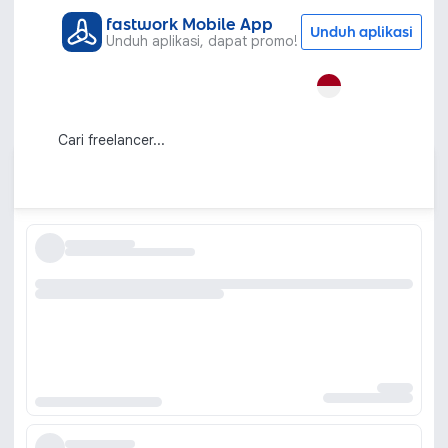
fastwork Mobile App
Unduh aplikasi
Unduh aplikasi, dapat promo!
Semua Kategori
Grafis & Desain
Tracing Gambar
Jasa Tracing Gambar Profesional dan
Terpercaya
Urutkan berdasarkan