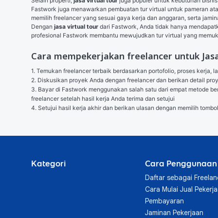
Selain properti, 
jasa virtual tour
 juga populer untuk kebutuhan bisnis
Fastwork juga menawarkan pembuatan tur virtual untuk pameran at
memilih freelancer yang sesuai gaya kerja dan anggaran, serta jamin
Dengan 
jasa virtual tour
 dari Fastwork, Anda tidak hanya mendapatka
profesional Fastwork membantu mewujudkan tur virtual yang memuka
Cara mempekerjakan freelancer untuk Jasa 
1. Temukan freelancer terbaik berdasarkan portofolio, proses kerja, l
2. Diskusikan proyek Anda dengan freelancer dan berikan detail p
3. Bayar di Fastwork menggunakan salah satu dari empat metode berik
freelancer setelah hasil kerja Anda terima dan setujui

4. Setujui hasil kerja akhir dan berikan ulasan dengan memilih tombo
Kategori
Cara Penggunaan
Daftar sebagai Freelan
Cara Mulai Jual Pekerj
Pembayaran
Jaminan Pekerjaan