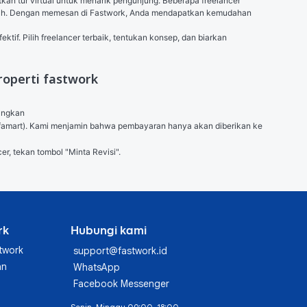
kan tur virtual untuk menarik pengunjung. Beberapa freelancer 
umah. Dengan memesan di Fastwork, Anda mendapatkan kemudahan 
if. Pilih freelancer terbaik, tentukan konsep, dan biarkan 
roperti fastwork
angkan

 (Alfamart). Kami menjamin bahwa pembayaran hanya akan diberikan ke 
er, tekan tombol "Minta Revisi".
rk
Hubungi kami
twork
support@fastwork.id
an
WhatsApp
Facebook Messenger