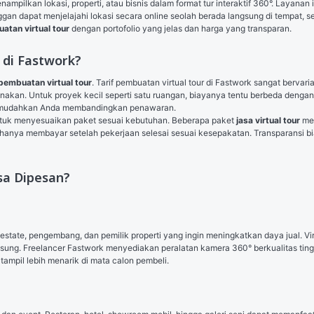
mpilkan lokasi, properti, atau bisnis dalam format tur interaktif 360°. Layanan 
ggan dapat menjelajahi lokasi secara online seolah berada langsung di tempat, s
atan virtual tour
 dengan portofolio yang jelas dan harga yang transparan.
 di Fastwork?
pembuatan virtual tour
. Tarif pembuatan virtual tour di Fastwork sangat bervaria
unakan. Untuk proyek kecil seperti satu ruangan, biayanya tentu berbeda dengan 
 memudahkan Anda membandingkan penawaran.
untuk menyesuaikan paket sesuai kebutuhan. Beberapa paket 
jasa virtual tour
 me
hanya membayar setelah pekerjaan selesai sesuai kesepakatan. Transparansi bi
sa Dipesan?
al estate, pengembang, dan pemilik properti yang ingin meningkatkan daya jual. V
sung. Freelancer Fastwork menyediakan peralatan kamera 360° berkualitas tinggi
tampil lebih menarik di mata calon pembeli.