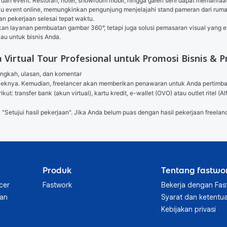
 dan event. Restoran, hotel, showroom mobil, hingga galeri seni dapat memanfaat
au event online, memungkinkan pengunjung menjelajahi stand pameran dari r
an pekerjaan selesai tepat waktu.
n layanan pembuatan gambar 360°, tetapi juga solusi pemasaran visual yang efekt
u untuk bisnis Anda.
Virtual Tour Profesional untuk Promosi Bisnis & P
angkah, ulasan, dan komentar

royeknya. Kemudian, freelancer akan memberikan penawaran untuk Anda pertimb
ut: transfer bank (akun virtual), kartu kredit, e-wallet (OVO) atau outlet ritel
l "Setujui hasil pekerjaan". Jika Anda belum puas dengan hasil pekerjaan freelanc
Produk
Tentang fastwo
cer
Fastwork
Bekerja dengan Fas
aan
Syarat dan ketentu
Kebijakan privasi