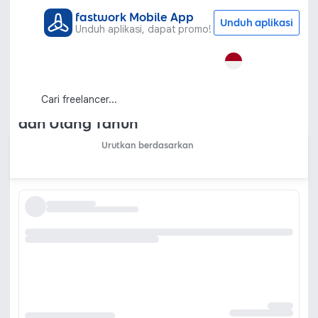
fastwork Mobile App
Unduh aplikasi
Unduh aplikasi, dapat promo!
Semua Kategori
Grafis & Desain
Desain Web
Undangan Digital
Jasa Pembuatan Desain Undangan
Digital Pernikahan, Tunangan, Event
dan Ulang Tahun
Urutkan berdasarkan