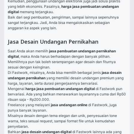
Kemudian, penggunaan undangan elektronik juga jadi solusi praktis 
yang lebih ekonomis. Pasalnya, 
harga jasa pembuatan undangan 
digital
 memang terjangkau. 
Baik dari segi pembuatan, pengiriman, sampai lainnya sepenuhnya 
sangat terjangkau. Jadi, Anda bisa mengalokasikan sebagian 
anggaran ke aspek yang lain. 
Jasa Desain Undangan Pernikahan
Saat Anda akan memilih 
jasa pembuatan undangan pernikahan 
digital
, maka Anda harus berhadapan dengan banyak pilihan. 
Memilihnya pun tak boleh serampangan agar desain dan fiturnya 
sesuai dengan keinginan. 
Di Fastwork, misalnya, Anda bisa memilih berbagai jenis 
jasa desain 
undangan pernikahan
 yang memiliki desain undangan premium yang 
harga, layanan, serta durasi pengerjaannya bervariasi. 
Mengenai 
harga jasa pembuatan undangan digital
 di Fastwork pun 
bervariasi. Ada yang bahkan menawarkan layanannya cuma dari Rp50 
ribuan saja - Rp200.000. 
Freelance yang melayani 
jasa undangan online 
di Fastwork, juga 
punya banyak layanan. 
Misalnya desain dengan tema elegan dan unik, penyesuaian tone 
warna, teks sesuai request, sampai format file untuk kemudahan 
penyebaran. 
Bahkan 
jasa desain undangan digital 
di Fastwork lainnya ada yang 