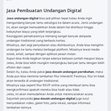
Jasa Pembuatan Undangan Digital
Jasa undangan digital 
bisa jadi pilihan tepat kalau Anda ingin 
mengundang banyak tamu sekaligus ke dalam acara. Jenis undangan 
ini, akan sangat memudahkan Anda dalam hal distribusi hingga 
kebutuhan biaya yang lebih terjangkau. 
Keunggulan pemakaiannya memang sangat banyak daripada 
undangan tradisional yang berbasis kertas. 
Misalnya, dari segi penyebaran atau distribusinya. Anda bisa mengirim 
undangan ke tamu melalui berbagai platform. Misalnya lewat media 
sosial, email, sampai dengan aplikasi pesan instan. 
Itupun bisa Anda bagikan tanpa adanya batasan jumlah maupun biaya. 
Jelas, Anda bisa lebih mungkin menjangkau banyak tamu dengan lebih 
efisien dan cepat. 
Selain itu, kalau Anda pakai 
jasa desain undangan pernikahan
, maka 
Anda pun bisa meminta tambahan fitur interaktif. Pastinya, fitur ini tidak 
akan tersedia di undangan tradisional. 
Misalnya saja seperti fitur RSVP online yang membuat tamu bisa 
mengkonfirmasi apakah mereka bisa hadir atau tidak. 
Jelas, ini akan memudahkan Anda untuk merencanakan acara. 
Sejumlah penyedia 
jasa desain undangan digital 
juga turut 
menyediakan video, galeri foto, peta lokasi, sampai informasi 
tambahan lainnya. 