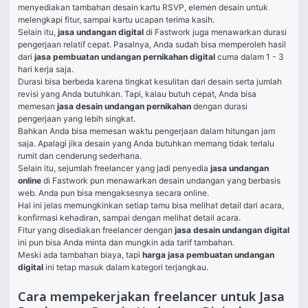
menyediakan tambahan desain kartu RSVP, elemen desain untuk 
melengkapi fitur, sampai kartu ucapan terima kasih. 
Selain itu, 
jasa undangan digital
 di Fastwork juga menawarkan durasi 
pengerjaan relatif cepat. Pasalnya, Anda sudah bisa memperoleh hasil 
dari 
jasa pembuatan undangan pernikahan digital 
cuma dalam 1 - 3 
hari kerja saja. 
Durasi bisa berbeda karena tingkat kesulitan dari desain serta jumlah 
revisi yang Anda butuhkan. Tapi, kalau butuh cepat, Anda bisa 
memesan 
jasa desain undangan pernikahan 
dengan durasi 
pengerjaan yang lebih singkat. 
Bahkan Anda bisa memesan waktu pengerjaan dalam hitungan jam 
saja. Apalagi jika desain yang Anda butuhkan memang tidak terlalu 
rumit dan cenderung sederhana. 
Selain itu, sejumlah freelancer yang jadi penyedia 
jasa undangan 
online 
di Fastwork pun menawarkan desain undangan yang berbasis 
web. Anda pun bisa mengaksesnya secara online. 
Hal ini jelas memungkinkan setiap tamu bisa melihat detail dari acara, 
konfirmasi kehadiran, sampai dengan melihat detail acara. 
Fitur yang disediakan freelancer dengan 
jasa desain undangan digital 
ini pun bisa Anda minta dan mungkin ada tarif tambahan. 
Meski ada tambahan biaya, tapi 
harga jasa pembuatan undangan 
digital 
ini tetap masuk dalam kategori terjangkau. 
Cara mempekerjakan freelancer untuk Jasa