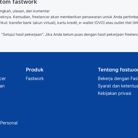
stom fastwork
angkah, ulasan, dan komentar

royeknya. Kemudian, freelancer akan memberikan penawaran untuk Anda pertimb
ut: transfer bank (akun virtual), kartu kredit, e-wallet (OVO) atau outlet ritel
l "Setujui hasil pekerjaan". Jika Anda belum puas dengan hasil pekerjaan freelanc
Produk
Tentang fastwo
cer
Fastwork
Bekerja dengan Fas
aan
Syarat dan ketentu
Kebijakan privasi
Personal