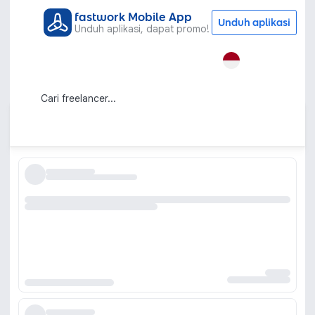
fastwork Mobile App
Unduh aplikasi
Unduh aplikasi, dapat promo!
Semua Kategori
Gaya Hidup
Pasang Kaca Film Jendela
Jasa Pasang Kaca Film Jendela
Profesional dan Terpercaya
Urutkan berdasarkan