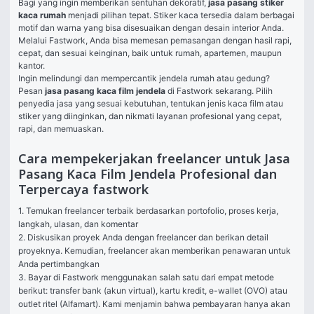
Bagi yang ingin memberikan sentuhan dekoratif, 
jasa pasang stiker 
kaca rumah
 menjadi pilihan tepat. Stiker kaca tersedia dalam berbagai 
motif dan warna yang bisa disesuaikan dengan desain interior Anda. 
Melalui Fastwork, Anda bisa memesan pemasangan dengan hasil rapi, 
cepat, dan sesuai keinginan, baik untuk rumah, apartemen, maupun 
kantor.
Ingin melindungi dan mempercantik jendela rumah atau gedung? 
Pesan 
jasa pasang kaca film jendela
 di Fastwork sekarang. Pilih 
penyedia jasa yang sesuai kebutuhan, tentukan jenis kaca film atau 
stiker yang diinginkan, dan nikmati layanan profesional yang cepat, 
rapi, dan memuaskan.
Cara mempekerjakan freelancer untuk Jasa
Pasang Kaca Film Jendela Profesional dan
Terpercaya fastwork
1. Temukan freelancer terbaik berdasarkan portofolio, proses kerja, 
langkah, ulasan, dan komentar

2. Diskusikan proyek Anda dengan freelancer dan berikan detail 
proyeknya. Kemudian, freelancer akan memberikan penawaran untuk 
Anda pertimbangkan

3. Bayar di Fastwork menggunakan salah satu dari empat metode 
berikut: transfer bank (akun virtual), kartu kredit, e-wallet (OVO) atau 
outlet ritel (Alfamart). Kami menjamin bahwa pembayaran hanya akan 