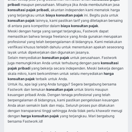
pribadi
 maupun perusahaan. Misalnya jika Anda membutuhkan jasa 
konsultasi pajak pribadi
, akuntan independen kami mematok harga 
yang terjangkau untuk 
biaya konsultan pajak
 ini. Begitu pula untuk 
konsultan pajak
 lainnya, kami pastikan tarif yang ditetapkan bersaing 
di antara para kompetitor dalam 
biaya konsultan pajak
.
Meski dengan harga yang sangat terjangkau, Fastwork dapat 
memastikan bahwa tenaga freelance yang Anda gunakan merupakan 
profesional yang telah berpengalaman di bidangnya. Kami melakukan 
verifikasi khusus terlebih dahulu untuk menentukan apakah seseorang 
layak untuk dipekerjakan dan digunakan jasanya.
Selain menyediakan 
konsultan pajak
 untuk perusahaan. Fastwork 
juga memungkinkan Anda untuk terhubung dengan para 
konsultasi 
pajak pribadi
 yang bekerja secara independen. Meski bekerja dengan 
skala mikro, kami berkomitmen untuk selalu menyediakan 
harga 
konsultan pajak 
terbaik untuk Anda.
Untuk itu, apa lagi yang Anda tunggu? Segera bergabung bersama 
Fastwork dan temukan 
konsultan pajak
 untuk bisnis maupun 
keuangan pribadi Anda. Dengan tenaga profesional yang telah 
berpengalaman di bidangnya, kami pastikan pengelolaan keuangan 
Anda akan semakin baik dan maju. Seluruh proses pun dilakukan 
dengan transparansi tinggi sehingga Anda tidak perlu khawatir merugi 
dengan 
harga konsultan pajak
 yang terjangkau. Mari bergabung 
bersama Fastwork.id!