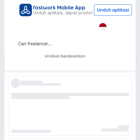
fastwork Mobile App
Unduh aplikasi
Unduh aplikasi, dapat promo!
Semua Kategori
Jasa Konsultasi
Akuntansi dan Keuangan
Pajak
Jasa Konsultasi & Konsultan Pajak
Online
Urutkan berdasarkan