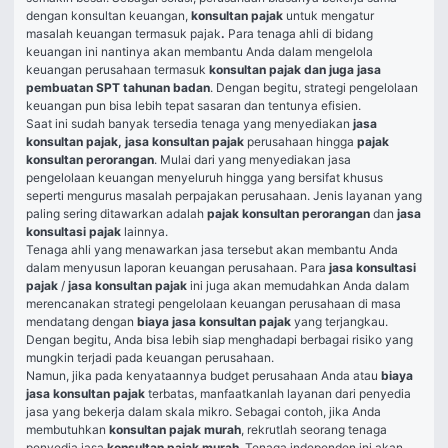
dengan konsultan keuangan, 
konsultan pajak
 untuk mengatur 
masalah keuangan termasuk pajak
. 
Para tenaga ahli di bidang 
keuangan ini nantinya akan membantu Anda dalam mengelola 
keuangan perusahaan termasuk 
konsultan pajak dan juga jasa 
pembuatan SPT tahunan badan
. Dengan begitu, strategi pengelolaan 
keuangan pun bisa lebih tepat sasaran dan tentunya efisien.
Saat ini sudah banyak tersedia tenaga yang menyediakan 
jasa 
konsultan pajak, jasa konsultan pajak
 perusahaan hingga
 pajak 
konsultan perorangan
. Mulai dari yang menyediakan jasa 
pengelolaan keuangan menyeluruh hingga yang bersifat khusus 
seperti mengurus masalah perpajakan perusahaan. Jenis layanan yang 
paling sering ditawarkan adalah 
pajak konsultan perorangan
 dan
 jasa 
konsultasi pajak 
lainnya.
Tenaga ahli yang menawarkan jasa tersebut akan membantu Anda 
dalam menyusun laporan keuangan perusahaan. Para 
jasa konsultasi 
pajak
 / 
jasa konsultan pajak
 ini juga akan memudahkan Anda dalam 
merencanakan strategi pengelolaan keuangan perusahaan di masa 
mendatang dengan 
biaya jasa konsultan pajak
 yang terjangkau. 
Dengan begitu, Anda bisa lebih siap menghadapi berbagai risiko yang 
mungkin terjadi pada keuangan perusahaan.
Namun, jika pada kenyataannya budget perusahaan Anda atau 
biaya 
jasa konsultan pajak
 terbatas, manfaatkanlah layanan dari penyedia 
jasa yang bekerja dalam skala mikro. Sebagai contoh, jika Anda 
membutuhkan 
konsultan pajak murah
, rekrutlah seorang tenaga 
penyedia jasa
 konsultan pajak murah
. Tenaga independen ini akan 