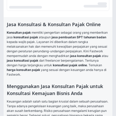
Jasa Konsultasi & Konsultan Pajak Online
Konsultan pajak
 memiliki pengertian sebagai orang yang memberikan 
jasa 
konsultasi pajak
 ataupun 
jasa pembuatan SPT tahunan badan
kepada wajib pajak. Layanan ini diberikan dalam rangka 
melaksanakan hak dan memenuhi kewajiban perpajakan yang sesuai 
dengan peraturan perundang-undangan perpajakan. Kini Fastwork 
mempermudah anda dengan menghadirkan 
jasa konsultan pajak
 atau 
jasa konsultasi pajak 
dari freelancer berpengalaman. Tentunya 
dengan harga terjangkau untuk 
konsultasi pajak online
. Temukan 
harga konsultan pajak
 yang sesuai dengan keuangan anda hanya di 
Fastwork.
Menggunakan Jasa Konsultan Pajak untuk
Konsultasi Kemajuan Bisnis Anda
Keuangan adalah salah satu bagian krusial dalam sebuah perusahaan. 
Tanpa adanya pengelolaan keuangan yang baik, maka perusahaan 
akan susah berkembang. Risiko perusahaan mengalami kerugian pun 
semakin besar. Sebagai solusi, perusahaan biasanya bekerja sama 