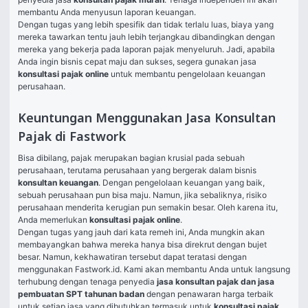
membantu Anda menyusun laporan keuangan.
Dengan tugas yang lebih spesifik dan tidak terlalu luas, biaya yang 
mereka tawarkan tentu jauh lebih terjangkau dibandingkan dengan 
mereka yang bekerja pada laporan pajak menyeluruh. Jadi, apabila 
Anda ingin bisnis cepat maju dan sukses, segera gunakan jasa
konsultasi pajak online
 untuk membantu pengelolaan keuangan 
perusahaan.
Keuntungan Menggunakan Jasa Konsultan
Pajak di Fastwork
Bisa dibilang, pajak merupakan bagian krusial pada sebuah 
perusahaan, terutama perusahaan yang bergerak dalam bisnis
konsultan keuangan
. Dengan pengelolaan keuangan yang baik, 
sebuah perusahaan pun bisa maju. Namun, jika sebaliknya, risiko 
perusahaan menderita kerugian pun semakin besar. Oleh karena itu, 
Anda memerlukan 
konsultasi pajak online
.
Dengan tugas yang jauh dari kata remeh ini, Anda mungkin akan 
membayangkan bahwa mereka hanya bisa direkrut dengan bujet 
besar. Namun, kekhawatiran tersebut dapat teratasi dengan 
menggunakan Fastwork.id. Kami akan membantu Anda untuk langsung 
terhubung dengan tenaga penyedia 
jasa konsultan pajak dan jasa 
pembuatan SPT tahunan badan
 dengan penawaran harga terbaik 
untuk setiap jasa yang dibutuhkan termasuk untuk 
konsultasi pajak 