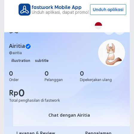
fastwork Mobile App
Unduh aplikasi
Unduh aplikasi, dapat promo!
Airitia
@
airitia
illustration
subtitle
0
0
0
Order
Pelanggan
Dipekerjakan ulang
0
Rp
Total penghasilan di fastwork
Chat dengan Airitia
Chat dengan Airitia
Layanan & Review
Pengalaman